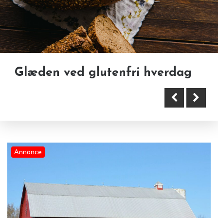
Glæden ved glutenfri hverdag
Rideudstyr i en butik giver
Renovering af foderbord: derfor
ryttere et bredt og professionelt
vælger flere landmænd en glat
udvalg
og rengøringsvenlig overflade
Annonce